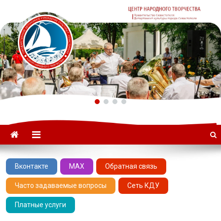
ГАУК «ЦНТ» –
Севастопольский Центр
народного творчества
Вконтакте
MAX
Обратная связь
Часто задаваемые вопросы
Сеть КДУ
Платные услуги