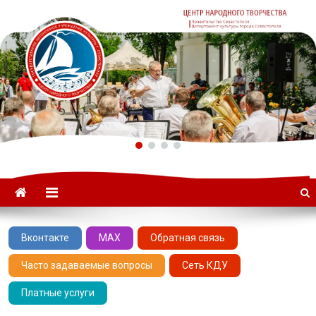
ГАУК «ЦНТ» –
Севастопольский Центр
народного творчества
Вконтакте
MAX
Обратная связь
Часто задаваемые вопросы
Сеть КДУ
Платные услуги