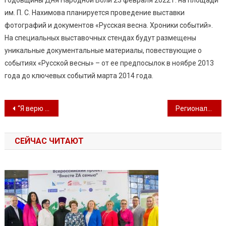
им. П. С. Нахимова планируется проведение выставки
фотографий и документов «Русская весна. Хроники событий».
На специальных выставочных стендах будут размещены
уникальные документальные материалы, повествующие о
событиях «Русской весны» – от ее предпосылок в ноябре 2013
года до ключевых событий марта 2014 года.
Навигация по записям
“Я верю в любовь” праздничная программа
Региональный фестиваль-конкурс любительских творческих коллективов
СЕЙЧАС ЧИТАЮТ