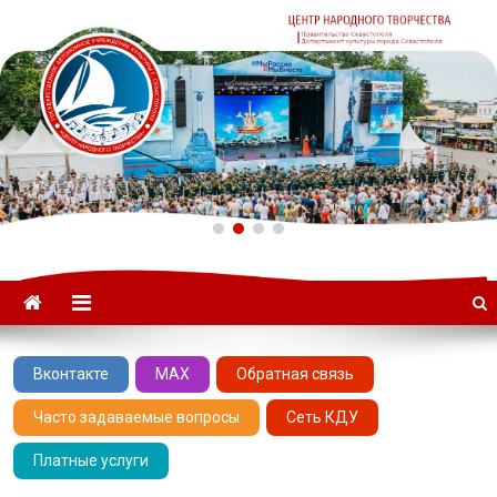
ГАУК «ЦНТ» –
Севастопольский Центр
народного творчества
Вконтакте
MAX
Обратная связь
Часто задаваемые вопросы
Сеть КДУ
Платные услуги