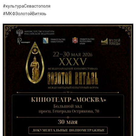
#культураСевастополя
#МКФЗолотойВитязь