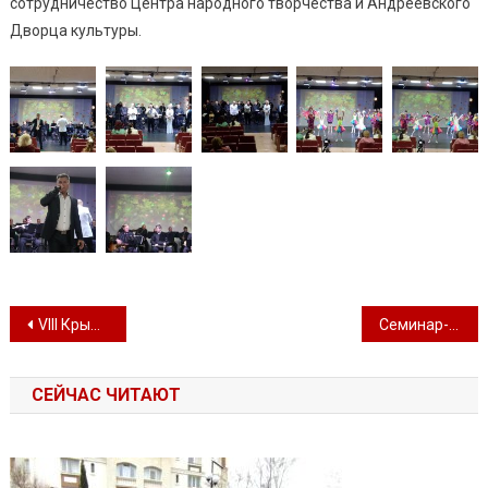
сотрудничество Центра народного творчества и Андреевского
Дворца культуры.
Навигация по записям
VIII Крымский военно-исторический фестиваль
Семинар-практикум «Формирование государственного задания»
СЕЙЧАС ЧИТАЮТ