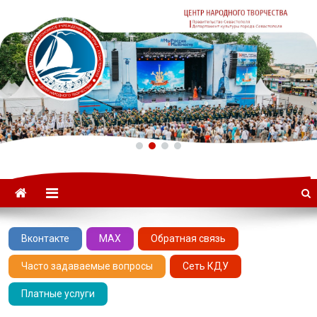
ГАУК «ЦНТ» –
Севастопольский Центр
народного творчества
Вконтакте
MAX
Обратная связь
Часто задаваемые вопросы
Сеть КДУ
Платные услуги