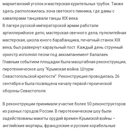
маркитанский уголок и мастерская курительных трубок. Также
здесь расположилась зона светского пикника, где дамы с
кавалерами танцевали танцы XIX века.
В лагере русской императорской армии работали
артиллерийское депо, мастерская свечного дела, пулелитейная
мастерская, школа юного барабанщика, печатный станок XIX
века, был развернут караульный пост. Каждый день струнный
оркестр исполнял песни под аккомпанемент балалаек.
Главным событием площадки была масштабная реконструкция,
пиротехническое шоу “Крымская война. Штурм
Севастопольской крепости”. Реконструкция проводилась 26
сентября и была посвящена началу первой героической
обороны Севастополя.
В реконструкции принимали участие более 50 реконструкторов
из разных городов России. В пиротехническом шоу были
задействованы макеты орудий времен Крымской войны –
английские мортиры, французские и русские корабельные