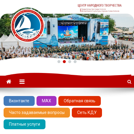
ГАУК «ЦНТ» –
Севастопольский Центр
народного творчества
Вконтакте
MAX
Обратная связь
Часто задаваемые вопросы
Сеть КДУ
Платные услуги