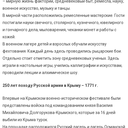
– мирную жизнь факторий, средневековый быт, ремесла, науку,
военное искусство, музыку и танцы.
В мирной части расположились ремесленные мастерские. Гости
постигали науки свечного, столярного, кузнечного, ювелирного
и гончарного дела, мыловарения, чеканки монет и работы с
кожей.
В военном лагере детей и взрослых обучали искусству
фехтования. Каждый день здесь проводились рыцарские бои.
Отдельно стоит отметить зону средневековых ученых. Здесь
играли в настольные игры, учились каллиграфии и искусствам,
проводили лекции и алхимическое шоу.
250 лет походу Русской армии в Крыму – 1771 г.
Впервые на Крымском военно-историческом фестивале были
представлены войска под командованием князя Василия
Михайловича Долгорукова-Крымского, которые за 16 дней
выбили из Крыма турок.
На площадке расположился Русский лагерь и лагерь Османской