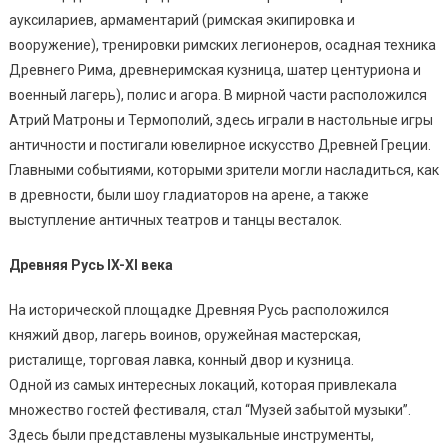
ауксилариев, армаментарий (римская экипировка и
вооружение), тренировки римских легионеров, осадная техника
Древнего Рима, древнеримская кузница, шатер центуриона и
военный лагерь), полис и агора. В мирной части расположился
Атрий Матроны и Термополий, здесь играли в настольные игры
античности и постигали ювелирное искусство Древней Греции.
Главными событиями, которыми зрители могли насладиться, как
в древности, были шоу гладиаторов на арене, а также
выступление античных театров и танцы весталок.
Древняя Русь IX-XI века
На исторической площадке Древняя Русь расположился
княжий двор, лагерь воинов, оружейная мастерская,
ристалище, торговая лавка, конный двор и кузница.
Одной из самых интересных локаций, которая привлекала
множество гостей фестиваля, стал “Музей забытой музыки”.
Здесь были представлены музыкальные инструменты,