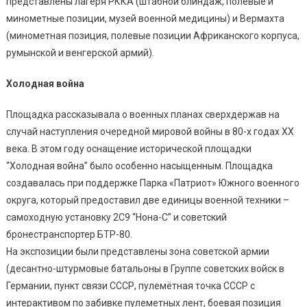
представлены лагеря РККА (штабной блиндаж, полевые и
минометные позиции, музей военной медицины) и Вермахта
(минометная позиция, полевые позиции Африканского корпуса,
румынской и венгерской армий).
Холодная война
Площадка рассказывала о военных планах сверхдержав на
случай наступления очередной мировой войны в 80-х годах XX
века. В этом году оснащение исторической площадки
“Холодная война” было особенно насыщенным. Площадка
создавалась при поддержке Парка «Патриот» Южного военного
округа, который предоставил две единицы военной техники –
самоходную установку 2С9 “Нона-С” и советский
бронестранспортер БТР-80.
На экспозиции были представлены зона советской армии
(десантно-штурмовые батальоны в Группе советских войск в
Германии, пункт связи СССР, пулемётная точка СССР с
интерактивом по забивке пулеметных лент, боевая позиция