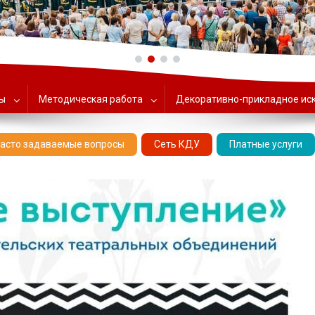
ольский Центр народного тв
ты
Методическая работа
Декоративно-прикладное ис
асто задаваемые вопросы
Сеть КДУ
Платные услуги