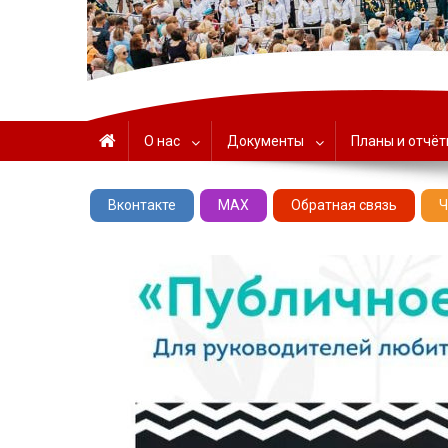
ГАУК «ЦНТ» – Севастоп
О нас
Документы
Планы и отчё
Вконтакте
MAX
Обратная связь
Ч