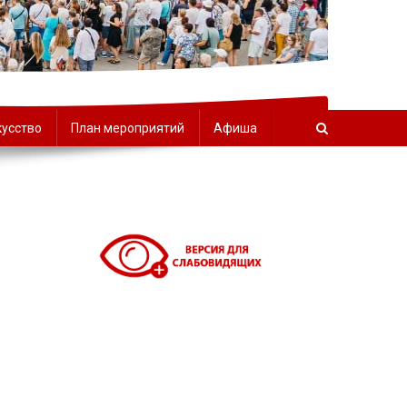
орчества
кусство
План мероприятий
Афиша