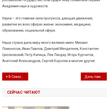
Академия наук и художеств.
⠀
Наука – это главная сила прогресса, дающая движение,
развитие во всех сферах жизни: экономике, медицине,
образовании, социальной сфере.
⠀
Наша страна дала миру много великих имен: Михаил
Ломоносов, Иван Павлов, Дмитрий Менделеев, Константин
Циолковский, Петр Капица, Лев Ландау, Игорь Курчатов,
Анатолий Александров, Сергей Королев и многие другие.
Навигация по записям
В Севастопольском центре культуры и искусств состоялось заседание малой коллегии Департамента культуры Правительства Севастополя
День памяти Поэта
СЕЙЧАС ЧИТАЮТ