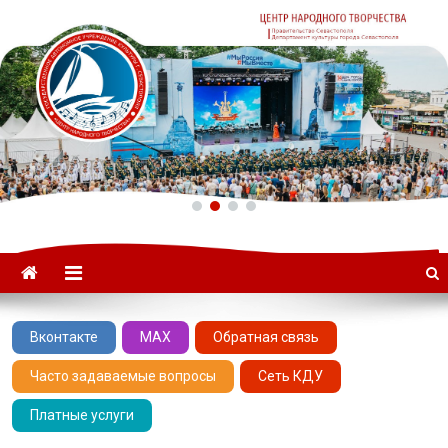
ГАУК «ЦНТ» –
Севастопольский Центр
народного творчества
Вконтакте
MAX
Обратная связь
Часто задаваемые вопросы
Сеть КДУ
Платные услуги