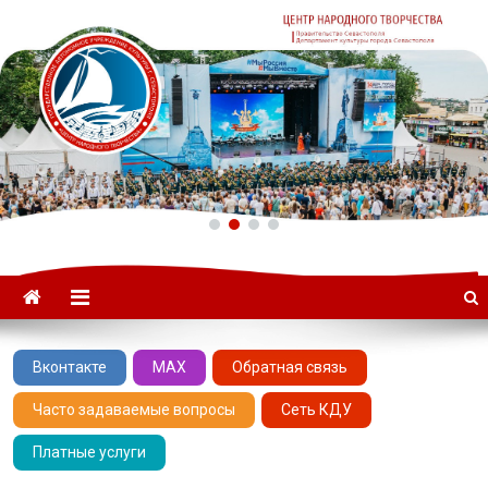
ГАУК «ЦНТ» –
Севастопольский Центр
народного творчества
Вконтакте
MAX
Обратная связь
Часто задаваемые вопросы
Сеть КДУ
Платные услуги