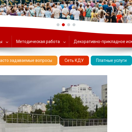
ольский Центр народного тв
ты
Методическая работа
Декоративно-прикладное ис
асто задаваемые вопросы
Сеть КДУ
Платные услуги