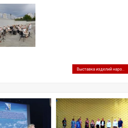
Выставка изделий народного художественного промысла «Вернисаж ремёсел»