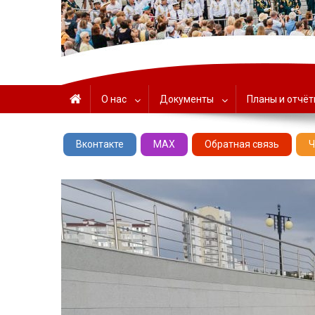
ГАУК «ЦНТ» – Севастоп
О нас
Документы
Планы и отчё
Вконтакте
MAX
Обратная связь
Ч