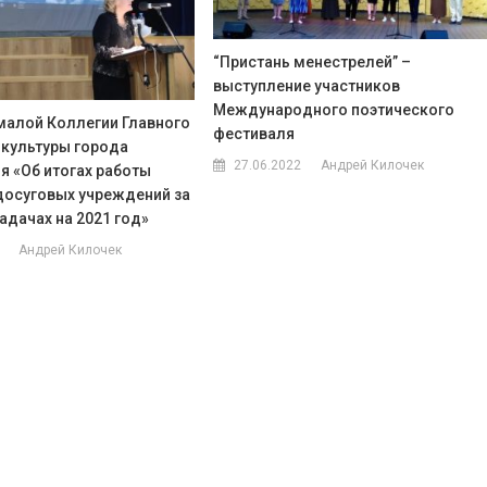
“Пристань менестрелей” –
выступление участников
Международного поэтического
малой Коллегии Главного
фестиваля
 культуры города
27.06.2022
Андрей Килочек
я «Об итогах работы
досуговых учреждений за
задачах на 2021 год»
Андрей Килочек