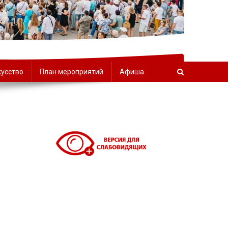
орчества
кусство
План мероприятий
Афиша