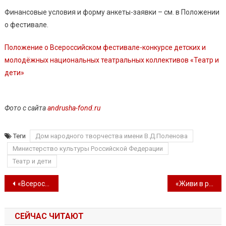
Финансовые условия и форму анкеты-заявки – см. в Положении
о фестивале.
Положение о Всероссийском фестивале-конкурсе детских и
молодёжных национальных театральных коллективов «Театр и
дети»
Фото с сайта
andrusha-fond.ru
Теги
Дом народного творчества имени В.Д.Поленова
Министерство культуры Российской Федерации
Театр и дети
Навигация по записям
«Всероссийский день фольклора» – участники Всероссийского фестиваля-конкурса от города Севастополя
«Живи в ритме лета!» – концертная программа в рамках проекта «Летний Севастополь»
СЕЙЧАС ЧИТАЮТ