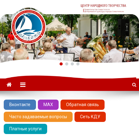
ГАУК «ЦНТ» –
Севастопольский Центр
народного творчества
Вконтакте
MAX
Обратная связь
Часто задаваемые вопросы
Сеть КДУ
Платные услуги