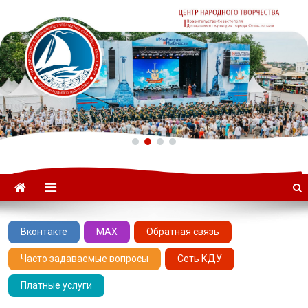
ГАУК «ЦНТ» –
Севастопольский Центр
народного творчества
Вконтакте
MAX
Обратная связь
Часто задаваемые вопросы
Сеть КДУ
Платные услуги